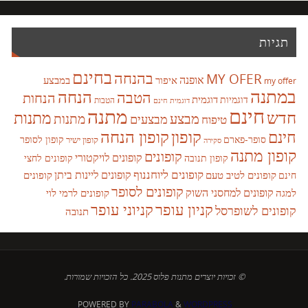
תגיות
בחינם
בהנחה
MY OFER
אופנה
איפור
במבצע
my offer
במתנה
הנחה
הטבה
הנחות
דוגמית
דוגמיות
הטבות
דוגמית חינם
חינם
מתנה
חדש
מתנות
מבצע
מבצעים
מתנות
טיפוח
קופון
חינם
קופון הנחה
סופר-פארם
קופון לסופר
קופון ישיר
סקירה
קופון מתנה
קופונים
קופונים לויקטורי
קופונים לחצי
קופון תנובה
קופונים ליוחננוף
קופונים ליינות ביתן
קופונים לטיב טעם
קופונים
חינם
קופונים לסופר
קופונים למחסני השוק
למגה
קופונים לרמי לוי
קניון עופר
קניוני עופר
קופונים לשופרסל
תנובה
© זכויות יוצרים מתנות פלוס 2025. כל הזכויות שמורות.
POWERED BY
PARABOLA
&
WORDPRESS.