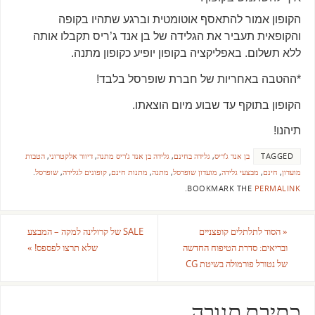
הקופון אמור להתאסף אוטומטית וברגע שתהיו בקופה
והקופאית תעביר את הגלידה של בן אנד ג’ריס תקבלו אותה
ללא תשלום. באפליקציה בקופון יופיע כקופון מתנה.
*ההטבה באחריות של חברת שופרסל בלבד!
הקופון בתוקף עד שבוע מיום הוצאתו.
תיהנו!
TAGGED
בן אנד ג’ריס
,
גלידה בחינם
,
גלידה בן אנד ג’ריס מתנה
,
דיוור אלקטרוני
,
הטבות
מועדון
,
חינם
,
מבצעי גלידה
,
מועדון שופרסל
,
מתנה
,
מתנות חינם
,
קופונים לגלידה
,
שופרסל
.
.
BOOKMARK THE
PERMALINK
«
הסוד לתלתלים קופצניים
SALE של קרולינה למקה – המבצע
ובריאים: סדרת הטיפוח החדשה
שלא תרצו לפספס!
»
של נטורל פורמולה בשיטת CG
כתיבת תגובה