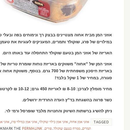
אוזני המן מבית אחוה מצטיינים בבצק רך ונימוחים בפה ובעלי ט
במילויים של פרג, שוקולד ותמרים, המעניקים לעוגיות את טעמן
האריזה של אוזני המן בטעם שוקולד התחסלה עוד באותו היום.
באריזת חיסכון משפחתית של 700 גרם. בנוסף
סגורה, במחיר של 1 שקל בלבד!
מחיר מומלץ לצרכן: 8-10 ₪ לאריזת 450 גרם; 10-12 ₪ לקרטונית 700 גרם.
כשר פרווה בהשגחת בד"ץ העדה החרדית ירושלים.
ניתן להשיג ברשתות השיווק והחנויות מלבד שופרסל ורמי לוי.
אוזני אמן אחוה
,
אוזני אמן בילוי שוקולד
,
אוזני אמן במילוי פרג
,
אוזני א
TAGGED
תמרים
,
ממרח בטעם שוקולד
,
פורים
.
BOOKMARK THE
PERMALINK