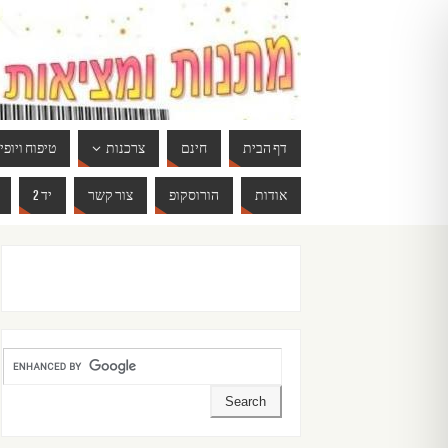
דף הבית
חינם
צרכנות
טיפוח ויופי
אודות
הורוסקופ
צור קשר
יד 2