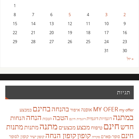
1
8
7
6
5
4
3
2
15
14
13
12
11
10
9
22
21
20
19
18
17
16
29
28
27
26
25
24
23
31
30
« יול
תגיות
בחינם
בהנחה
MY OFER
אופנה
איפור
במבצע
my offer
במתנה
הנחה
הטבה
הנחות
דוגמית
דוגמיות
הטבות
דוגמית חינם
חינם
מתנה
חדש
מתנות
מבצע
מבצעים
מתנות
טיפוח
קופון
חינם
קופון הנחה
סופר-פארם
קופון לסופר
קופון ישיר
סקירה