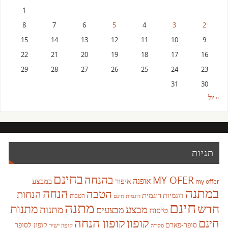
1
8
7
6
5
4
3
2
15
14
13
12
11
10
9
22
21
20
19
18
17
16
29
28
27
26
25
24
23
31
30
« יול
תגיות
בחינם
בהנחה
MY OFER
אופנה
איפור
במבצע
my offer
במתנה
הנחה
הטבה
הנחות
דוגמית
דוגמיות
הטבות
דוגמית חינם
חינם
מתנה
חדש
מתנות
מבצע
מבצעים
מתנות
טיפוח
קופון
חינם
קופון הנחה
סופר-פארם
קופון לסופר
קופון ישיר
סקירה