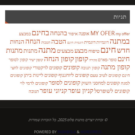
תגיות
בחינם
בהנחה
MY OFER
אופנה
איפור
במבצע
my offer
במתנה
הנחה
הטבה
הנחות
דוגמית
דוגמיות
הטבות
דוגמית חינם
חינם
מתנה
חדש
מתנות
מבצע
מבצעים
מתנות
טיפוח
קופון
חינם
קופון הנחה
סופר-פארם
קופון לסופר
קופון ישיר
סקירה
קופון מתנה
קופונים
קופונים לויקטורי
קופונים לחצי
קופון תנובה
קופונים ליוחננוף
קופונים ליינות ביתן
קופונים לטיב טעם
קופונים
חינם
קופונים לסופר
קופונים למחסני השוק
למגה
קופונים לרמי לוי
קניון עופר
קניוני עופר
קופונים לשופרסל
תנובה
© זכויות יוצרים מתנות פלוס 2025. כל הזכויות שמורות.
POWERED BY
PARABOLA
&
WORDPRESS.