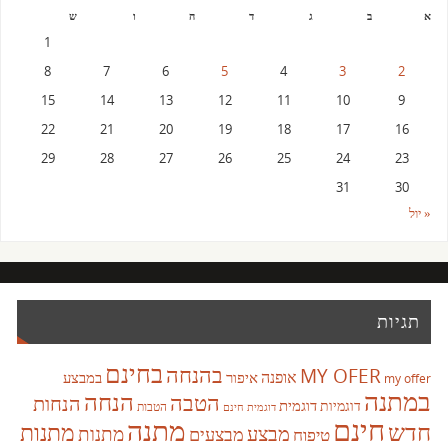
א
ב
ג
ד
ה
ו
ש
1
8
7
6
5
4
3
2
15
14
13
12
11
10
9
22
21
20
19
18
17
16
29
28
27
26
25
24
23
31
30
« יול
תגיות
בחינם
בהנחה
MY OFER
אופנה
איפור
במבצע
my offer
במתנה
הנחה
הטבה
הנחות
דוגמית
דוגמיות
הטבות
דוגמית חינם
חינם
מתנה
חדש
מתנות
מבצע
מבצעים
מתנות
טיפוח