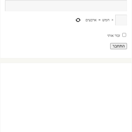
×
חמש
=
ארבעים
זכור אותי
התחבר