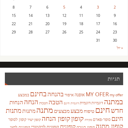
8
7
6
5
4
3
2
15
14
13
12
11
10
9
22
21
20
19
18
17
16
29
28
27
26
25
24
23
31
30
« יול
תגיות
בחינם
בהנחה
MY OFER
אופנה
איפור
במבצע
my offer
במתנה
הנחה
הטבה
הנחות
דוגמית
דוגמיות
הטבות
דוגמית חינם
חינם
מתנה
חדש
מתנות
מבצע
מבצעים
מתנות
טיפוח
קופון
חינם
קופון הנחה
סופר-פארם
קופון לסופר
קופון ישיר
סקירה
קופון מתנה
קופונים
קופונים לויקטורי
קופונים לחצי
קופון תנובה