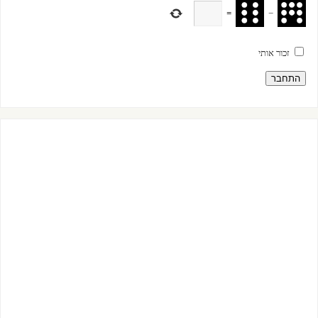
=
−
זכור אותי
התחבר