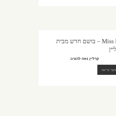
Miss ko – בושם חדש מבית
ין
קרליין גאה להציג:
שך קריאה