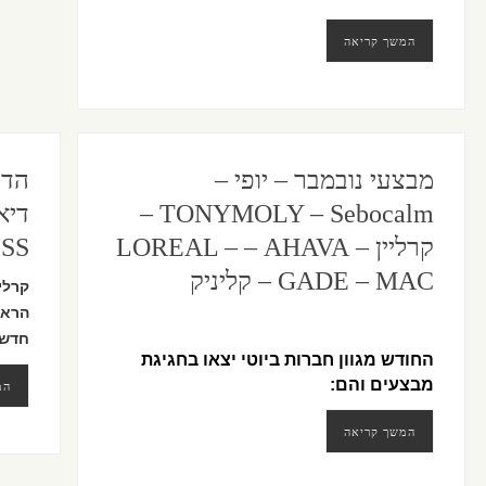
המשך קריאה
מבצעי נובמבר – יופי –
הדי
TONYMOLY – Sebocalm‏ –
דיא
קרליין – AHAVA‏ – LOREAL –
KISS
GADE – MAC – קליניק
קרלי
הראש
חדש
החודש מגוון חברות ביוטי יצאו בחגיגת
מבצעים והם:
המ
המשך קריאה