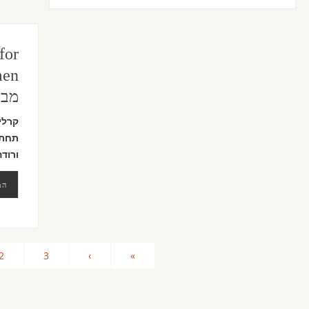
for
מבי
קרלי
תחת 
ורוד
המ
2
3
›
»