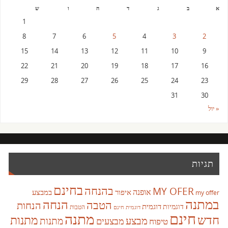
א
ב
ג
ד
ה
ו
ש
1
8
7
6
5
4
3
2
15
14
13
12
11
10
9
22
21
20
19
18
17
16
29
28
27
26
25
24
23
31
30
« יול
תגיות
בחינם
בהנחה
MY OFER
אופנה
איפור
במבצע
my offer
במתנה
הנחה
הטבה
הנחות
דוגמית
דוגמיות
הטבות
דוגמית חינם
חינם
מתנה
חדש
מתנות
מבצע
מבצעים
מתנות
טיפוח