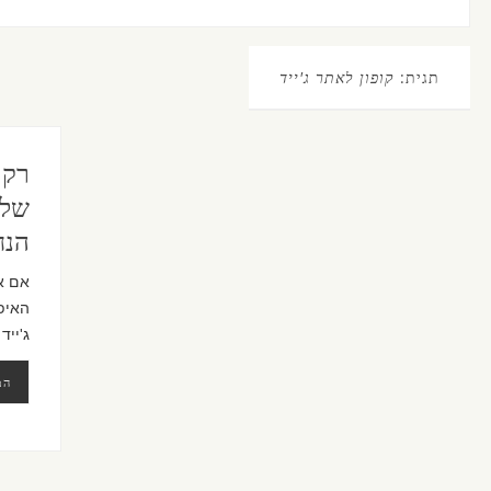
תגית:
קופון לאתר ג'ייד
רק 
הנח
אם א
האיפו
ג'ייד 
המ