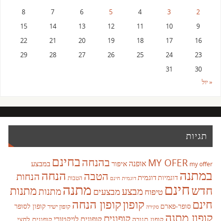
8
7
6
5
4
3
2
15
14
13
12
11
10
9
22
21
20
19
18
17
16
29
28
27
26
25
24
23
31
30
« יול
תגיות
בחינם
בהנחה
MY OFER
אופנה
איפור
במבצע
my offer
במתנה
הנחה
הטבה
הנחות
דוגמית
דוגמיות
הטבות
דוגמית חינם
חינם
מתנה
חדש
מתנות
מבצע
מבצעים
מתנות
טיפוח
קופון
חינם
קופון הנחה
סופר-פארם
קופון לסופר
קופון ישיר
סקירה
קופון מתנה
קופונים
קופונים לויקטורי
קופונים לחצי
קופון תנובה