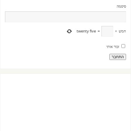
סיסמה
חמש
×
=
twenty five
זכור אותי
התחבר