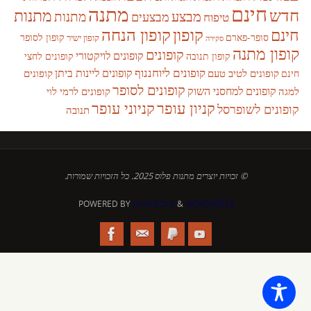
חינם
מתנה
חדש
מתנות
מבצע
מבצעים
מתנות
טיפוח
קופון
חינם
קופון הנחה
סופר-פארם
קופון לסופר
קופון ישיר
סקירה
קופון מתנה
קופונים
קופונים לויקטורי
קופונים לחצי
קופון תנובה
קופונים ליוחננוף
קופונים ליינות ביתן
קופונים לטיב טעם
קופונים
חינם
קופונים לסופר
קופונים למחסני השוק
למגה
קופונים לרמי לוי
קניון עופר
קניוני עופר
קופונים לשופרסל
תנובה
© זכויות יוצרים מתנות פלוס 2025. כל הזכויות שמורות.
POWERED BY
PARABOLA
&
WORDPRESS.