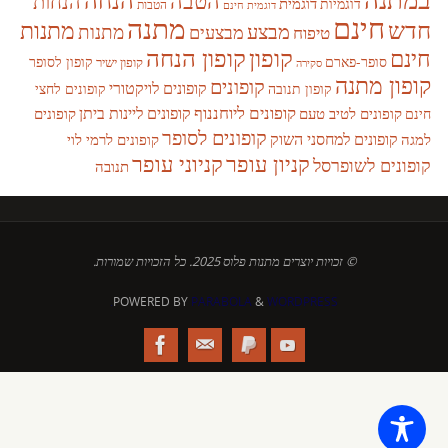
הטבה
הנחות
דוגמית
דוגמיות
הטבות
דוגמית חינם
חינם
מתנה
חדש
מתנות
מבצע
מבצעים
מתנות
טיפוח
קופון
חינם
קופון הנחה
סופר-פארם
קופון לסופר
קופון ישיר
סקירה
קופון מתנה
קופונים
קופונים לויקטורי
קופונים לחצי
קופון תנובה
קופונים ליוחננוף
קופונים ליינות ביתן
קופונים לטיב טעם
קופונים
חינם
קופונים לסופר
קופונים למחסני השוק
למגה
קופונים לרמי לוי
קניון עופר
קניוני עופר
קופונים לשופרסל
תנובה
© זכויות יוצרים מתנות פלוס 2025. כל הזכויות שמורות.
POWERED BY
PARABOLA
&
WORDPRESS.