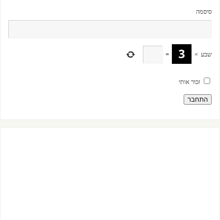
סיסמה
שבע
×
=
זכור אותי
התחבר