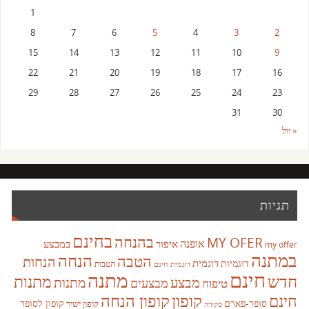
1
8
7
6
5
4
3
2
15
14
13
12
11
10
9
22
21
20
19
18
17
16
29
28
27
26
25
24
23
31
30
« יול
תגיות
בחינם
בהנחה
MY OFER
אופנה
איפור
במבצע
my offer
במתנה
הנחה
הטבה
הנחות
דוגמית
דוגמיות
הטבות
דוגמית חינם
חינם
מתנה
חדש
מתנות
מבצע
מבצעים
מתנות
טיפוח
קופון
חינם
קופון הנחה
סופר-פארם
קופון לסופר
קופון ישיר
סקירה