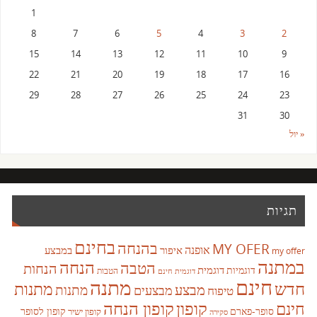
1
8
7
6
5
4
3
2
15
14
13
12
11
10
9
22
21
20
19
18
17
16
29
28
27
26
25
24
23
31
30
« יול
תגיות
בחינם
בהנחה
MY OFER
אופנה
איפור
במבצע
my offer
במתנה
הנחה
הטבה
הנחות
דוגמית
דוגמיות
הטבות
דוגמית חינם
חינם
מתנה
חדש
מתנות
מבצע
מבצעים
מתנות
טיפוח
קופון
חינם
קופון הנחה
סופר-פארם
קופון לסופר
קופון ישיר
סקירה