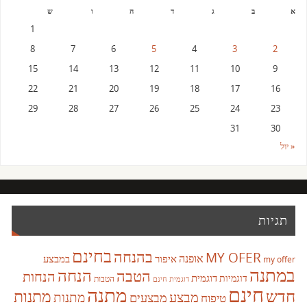
א
ב
ג
ד
ה
ו
ש
1
8
7
6
5
4
3
2
15
14
13
12
11
10
9
22
21
20
19
18
17
16
29
28
27
26
25
24
23
31
30
« יול
תגיות
בחינם
בהנחה
MY OFER
אופנה
איפור
במבצע
my offer
במתנה
הנחה
הטבה
הנחות
דוגמית
דוגמיות
הטבות
דוגמית חינם
חינם
מתנה
חדש
מתנות
מבצע
מבצעים
מתנות
טיפוח