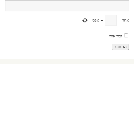
אחד
−
=
אפס
זכור אותי
התחבר