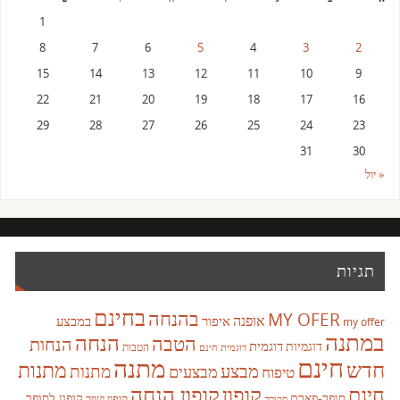
1
8
7
6
5
4
3
2
15
14
13
12
11
10
9
22
21
20
19
18
17
16
29
28
27
26
25
24
23
31
30
« יול
תגיות
בחינם
בהנחה
MY OFER
אופנה
איפור
במבצע
my offer
במתנה
הנחה
הטבה
הנחות
דוגמית
דוגמיות
הטבות
דוגמית חינם
חינם
מתנה
חדש
מתנות
מבצע
מבצעים
מתנות
טיפוח
קופון
חינם
קופון הנחה
סופר-פארם
קופון לסופר
קופון ישיר
סקירה