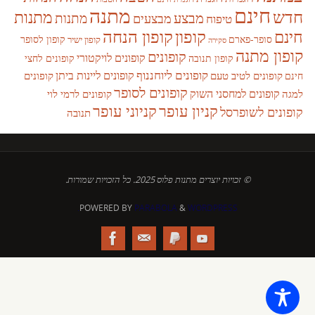
חינם
מתנה
חדש
מתנות
מבצע
מבצעים
מתנות
טיפוח
קופון
חינם
קופון הנחה
סופר-פארם
קופון לסופר
קופון ישיר
סקירה
קופון מתנה
קופונים
קופונים לויקטורי
קופונים לחצי
קופון תנובה
קופונים ליוחננוף
קופונים ליינות ביתן
קופונים לטיב טעם
קופונים
חינם
קופונים לסופר
קופונים למחסני השוק
למגה
קופונים לרמי לוי
קניון עופר
קניוני עופר
קופונים לשופרסל
תנובה
© זכויות יוצרים מתנות פלוס 2025. כל הזכויות שמורות.
POWERED BY
PARABOLA
&
WORDPRESS.