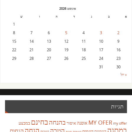
אוגוסט 2026
א
ב
ג
ד
ה
ו
ש
1
8
7
6
5
4
3
2
15
14
13
12
11
10
9
22
21
20
19
18
17
16
29
28
27
26
25
24
23
31
30
« יול
תגיות
בחינם
בהנחה
MY OFER
אופנה
איפור
במבצע
my offer
במתנה
הנחה
הטבה
הנחות
דוגמית
דוגמיות
הטבות
דוגמית חינם