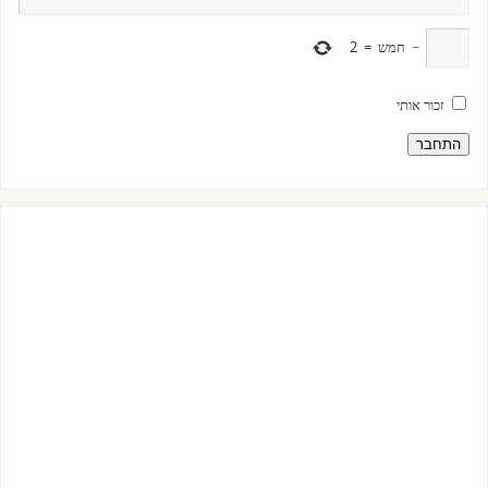
−
חמש
=
2
זכור אותי
התחבר