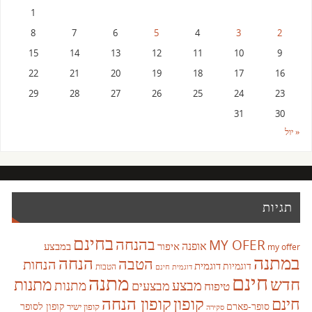
1
8
7
6
5
4
3
2
15
14
13
12
11
10
9
22
21
20
19
18
17
16
29
28
27
26
25
24
23
31
30
« יול
תגיות
בחינם
בהנחה
MY OFER
אופנה
איפור
במבצע
my offer
במתנה
הנחה
הטבה
הנחות
דוגמית
דוגמיות
הטבות
דוגמית חינם
חינם
מתנה
חדש
מתנות
מבצע
מבצעים
מתנות
טיפוח
קופון
חינם
קופון הנחה
סופר-פארם
קופון לסופר
קופון ישיר
סקירה