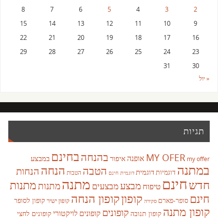
8
7
6
5
4
3
2
15
14
13
12
11
10
9
22
21
20
19
18
17
16
29
28
27
26
25
24
23
31
30
« יול
תגיות
בחינם
בהנחה
MY OFER
אופנה
איפור
במבצע
my offer
במתנה
הנחה
הטבה
הנחות
דוגמית
דוגמיות
הטבות
דוגמית חינם
חינם
מתנה
חדש
מתנות
מבצע
מבצעים
מתנות
טיפוח
קופון
חינם
קופון הנחה
סופר-פארם
קופון לסופר
קופון ישיר
סקירה
קופון מתנה
קופונים
קופונים לויקטורי
קופונים לחצי
קופון תנובה