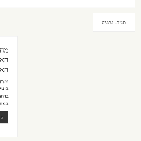
תגית:
נתניה
מחל
האו
האר
הקיץ 
בוטי
ברחב
במתנ
המ