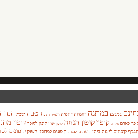
במתנה
חינם
הנחה
הטבה
במבצע
דוגמית
דוגמיות
הטבות
דוגמית חינם
קופון
קופון הנחה
קופון מתנ
ופר-פארם
קופון לסופר
קופון ישיר
סקירה
קופונים לסו
חננוף
קופונים ליינות ביתן
קופונים למחסני השוק
קופונים למגה