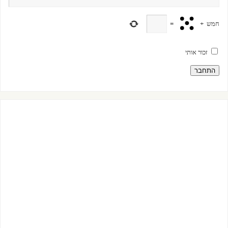
חמש
+
=
זכור אותי
התחבר