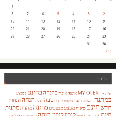
1
8
7
6
5
4
3
2
15
14
13
12
11
10
9
22
21
20
19
18
17
16
29
28
27
26
25
24
23
31
30
« יול
תגיות
בחינם
בהנחה
MY OFER
אופנה
איפור
במבצע
my offer
במתנה
הנחה
הטבה
הנחות
דוגמית
דוגמיות
הטבות
דוגמית חינם
חינם
מתנה
חדש
מתנות
מבצע
מבצעים
מתנות
טיפוח
קופון
חינם
קופון הנחה
סופר-פארם
קופון לסופר
קופון ישיר
סקירה