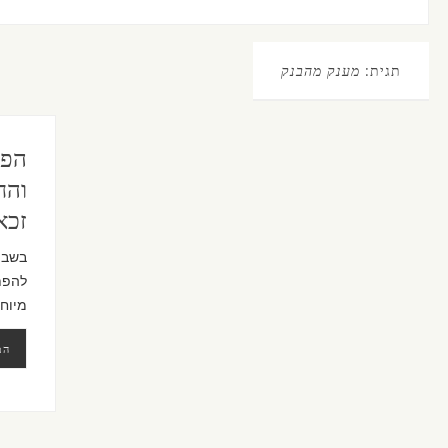
תגית:
מענק מהבנק
הפת
והח
זכא
בשבוע
להפת
מיוחד
המ