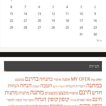
1
8
7
6
5
4
3
2
15
14
13
12
11
10
9
22
21
20
19
18
17
16
29
28
27
26
25
24
23
31
30
« יול
תגיות
בחינם
בהנחה
MY OFER
אופנה
איפור
במבצע
my offer
במתנה
הנחה
הטבה
הנחות
דוגמית
דוגמיות
הטבות
דוגמית חינם
חינם
מתנה
חדש
מתנות
מבצע
מבצעים
מתנות
טיפוח
קופון
חינם
קופון הנחה
סופר-פארם
קופון לסופר
קופון ישיר
סקירה
קופון מתנה
קופונים
קופונים לויקטורי