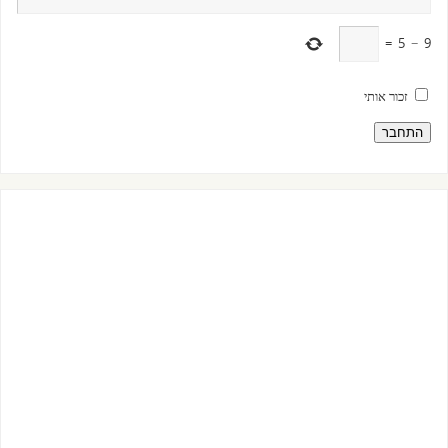
=
5
−
9
זכור אותי
התחבר