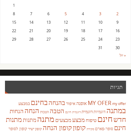
1
8
7
6
5
4
3
2
15
14
13
12
11
10
9
22
21
20
19
18
17
16
29
28
27
26
25
24
23
31
30
« יול
תגיות
בחינם
בהנחה
MY OFER
אופנה
איפור
במבצע
my offer
במתנה
הנחה
הטבה
הנחות
דוגמית
דוגמיות
הטבות
דוגמית חינם
חינם
מתנה
חדש
מתנות
מבצע
מבצעים
מתנות
טיפוח
קופון
חינם
קופון הנחה
סופר-פארם
קופון לסופר
קופון ישיר
סקירה