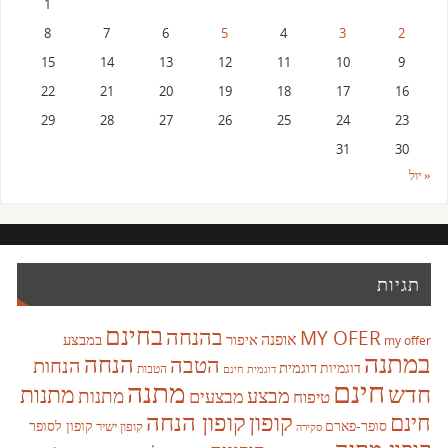
1
8
7
6
5
4
3
2
15
14
13
12
11
10
9
22
21
20
19
18
17
16
29
28
27
26
25
24
23
31
30
« יול
תגיות
בחינם
בהנחה
MY OFER
אופנה
איפור
במבצע
my offer
במתנה
הנחה
הטבה
הנחות
דוגמית
דוגמיות
הטבות
דוגמית חינם
חינם
מתנה
חדש
מתנות
מבצע
מבצעים
מתנות
טיפוח
קופון
חינם
קופון הנחה
סופר-פארם
קופון לסופר
קופון ישיר
סקירה