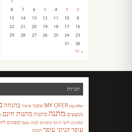
1
8
7
6
5
4
3
2
15
14
13
12
11
10
9
22
21
20
19
18
17
16
29
28
27
26
25
24
23
31
30
« יול
תגיות
ב
בהנחה
MY OFER
אופנה
איפור
my offer
מתנה
מתנות חינם
מבצעים
מתנות
ס
קופונים ליו
קופונים לטיב טעם
קופונים לחצי חינם
עופר
קניוני עופר
תנובה