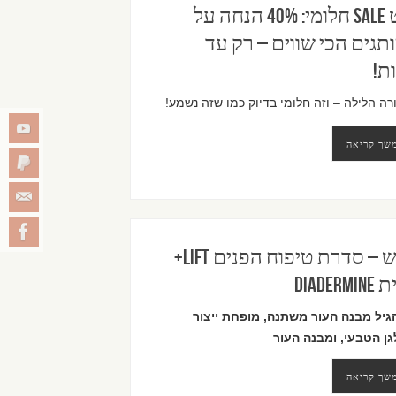
נייט SALE חלומי: 40% הנחה על
תגים הכי שווים – רק עד
ת!
רה הלילה – וזה חלומי בדיוק כמו שזה נשמע!
שך קריאה
חדש – סדרת טיפוח הפנים Lift+
DIADER
גיל מבנה העור משתנה, מופחת ייצור
גן הטבעי, ומבנה העור
שך קריאה