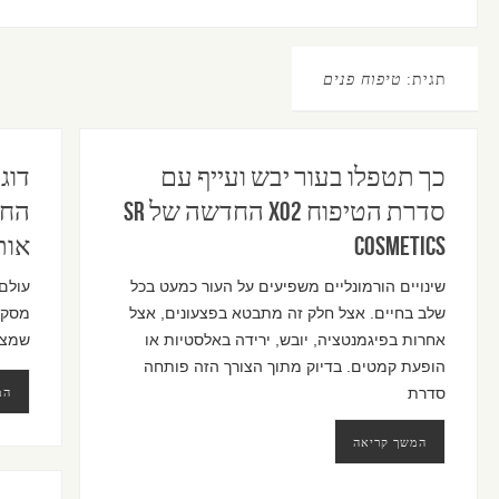
תגית:
טיפוח פנים
כך תטפלו בעור יבש ועייף עם
דוג
סדרת הטיפוח XO2 החדשה של SR
החד
Cosmetics
אות
שינויים הורמונליים משפיעים על העור כמעט בכל
עולם
שלב בחיים. אצל חלק זה מתבטא בפצעונים, אצל
מסקר
אחרות בפיגמנטציה, יובש, ירידה באלסטיות או
שמצל
הופעת קמטים. בדיוק מתוך הצורך הזה פותחה
המ
סדרת
המשך קריאה