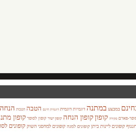
במתנה
חינם
הנחה
הטבה
במבצע
דוגמית
דוגמיות
הטבות
דוגמית חינם
קופון
קופון הנחה
קופון מתנ
ופר-פארם
קופון לסופר
קופון ישיר
סקירה
קופונים לסו
חננוף
קופונים ליינות ביתן
קופונים למחסני השוק
קופונים למגה