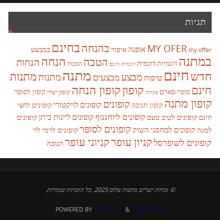
תגיות
בחינם
בהנחה
MY OFER
אופנה
איפור
במבצע
my offer
במתנה
הנחה
הטבה
הנחות
דוגמית
דוגמיות
הטבות
דוגמית חינם
חינם
מתנה
חדש
מתנות
מבצע
מבצעים
מתנות
טיפוח
קופון
חינם
קופון הנחה
סופר-פארם
קופון לסופר
קופון ישיר
סקירה
קופון מתנה
קופונים
קופונים לויקטורי
קופונים לחצי
קופון תנובה
קופונים ליוחננוף
קופונים ליינות ביתן
קופונים לטיב טעם
קופונים
חינם
קופונים לסופר
קופונים למחסני השוק
למגה
קופונים לרמי לוי
קניון עופר
קניוני עופר
קופונים לשופרסל
תנובה
© זכויות יוצרים מתנות פלוס 2025. כל הזכויות שמורות.
POWERED BY
PARABOLA
&
WORDPRESS.