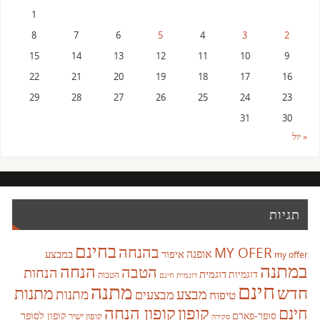
1
8
7
6
5
4
3
2
15
14
13
12
11
10
9
22
21
20
19
18
17
16
29
28
27
26
25
24
23
31
30
« יול
תגיות
בחינם
בהנחה
MY OFER
אופנה
איפור
במבצע
my offer
במתנה
הנחה
הטבה
הנחות
דוגמית
דוגמיות
הטבות
דוגמית חינם
חינם
מתנה
חדש
מתנות
מבצע
מבצעים
מתנות
טיפוח
קופון
חינם
קופון הנחה
סופר-פארם
קופון לסופר
קופון ישיר
סקירה