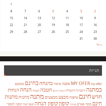
1
8
7
6
5
4
3
2
15
14
13
12
11
10
9
22
21
20
19
18
17
16
29
28
27
26
25
24
23
31
30
« יול
תגיות
בחינם
בהנחה
MY OFER
אופנה
איפור
במבצע
my offer
במתנה
הנחה
הטבה
הנחות
דוגמית
דוגמיות
הטבות
דוגמית חינם
חינם
מתנה
חדש
מתנות
מבצע
מבצעים
מתנות
טיפוח
קופון
חינם
קופון הנחה
סופר-פארם
קופון לסופר
קופון ישיר
סקירה