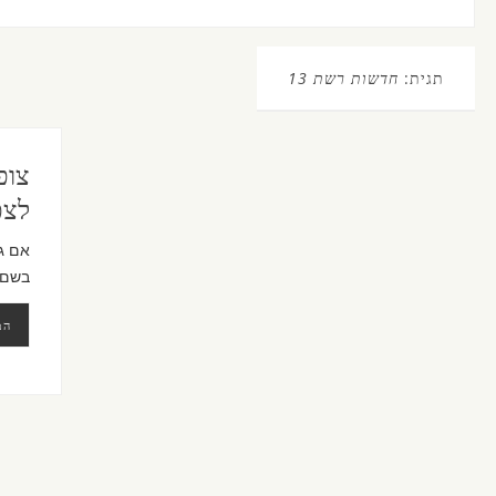
תגית:
חדשות רשת 13
צופ
לצפות
אם ג
בשם
המ