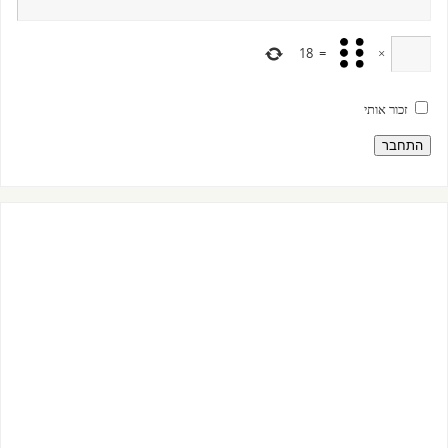
18
=
×
זכור אותי
התחבר