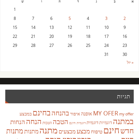
א
ב
ג
ד
ה
ו
ש
1
8
7
6
5
4
3
2
15
14
13
12
11
10
9
22
21
20
19
18
17
16
29
28
27
26
25
24
23
31
30
« יול
תגיות
בחינם
בהנחה
MY OFER
אופנה
איפור
במבצע
my offer
במתנה
הנחה
הטבה
הנחות
דוגמית
דוגמיות
הטבות
דוגמית חינם
חינם
מתנה
חדש
מתנות
מבצע
מבצעים
מתנות
טיפוח