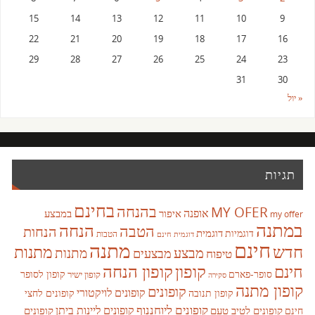
15
14
13
12
11
10
9
22
21
20
19
18
17
16
29
28
27
26
25
24
23
31
30
« יול
תגיות
בחינם
בהנחה
MY OFER
אופנה
איפור
במבצע
my offer
במתנה
הנחה
הטבה
הנחות
דוגמית
דוגמיות
הטבות
דוגמית חינם
חינם
מתנה
חדש
מתנות
מבצע
מבצעים
מתנות
טיפוח
קופון
חינם
קופון הנחה
סופר-פארם
קופון לסופר
קופון ישיר
סקירה
קופון מתנה
קופונים
קופונים לויקטורי
קופונים לחצי
קופון תנובה
קופונים ליוחננוף
קופונים ליינות ביתן
קופונים לטיב טעם
קופונים
חינם