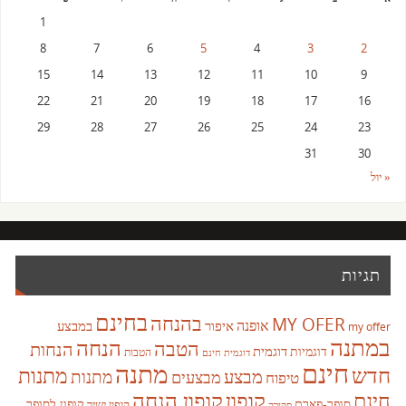
1
8
7
6
5
4
3
2
15
14
13
12
11
10
9
22
21
20
19
18
17
16
29
28
27
26
25
24
23
31
30
« יול
תגיות
בחינם
בהנחה
MY OFER
אופנה
איפור
במבצע
my offer
במתנה
הנחה
הטבה
הנחות
דוגמית
דוגמיות
הטבות
דוגמית חינם
חינם
מתנה
חדש
מתנות
מבצע
מבצעים
מתנות
טיפוח
קופון
חינם
קופון הנחה
סופר-פארם
קופון לסופר
קופון ישיר
סקירה