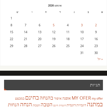
אוגוסט 2026
א
ב
ג
ד
ה
ו
ש
1
8
7
6
5
4
3
2
15
14
13
12
11
10
9
22
21
20
19
18
17
16
29
28
27
26
25
24
23
31
30
« יול
תגיות
בחינם
בהנחה
MY OFER
אופנה
איפור
במבצע
my offer
במתנה
הנחה
הטבה
הנחות
דוגמית
דוגמיות
הטבות
דוגמית חינם