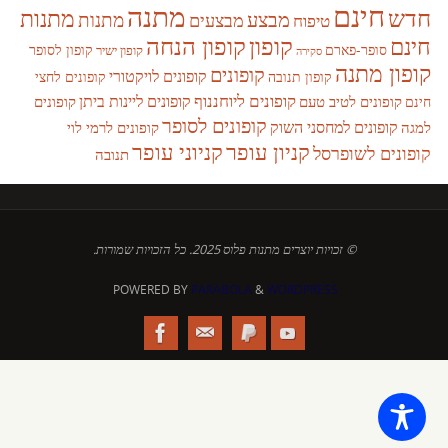
חינם
מתנה
חדש
מתנות
מבצע
מבצעים
מתנות
טיפוח
קופון
חינם
קופון הנחה
סופר-פארם
קופון לסופר
קופון ישיר
סקירה
קופון מתנה
קופונים
קופונים לויקטורי
קופונים לחצי
קופון תנובה
קופונים ליוחננוף
קופונים ליינות ביתן
קופונים לטיב טעם
קופונים
חינם
קופונים לסופר
קופונים למחסני השוק
למגה
קופונים לרמי לוי
קניון עופר
קניוני עופר
קופונים לשופרסל
תנובה
© זכויות יוצרים מתנות פלוס 2025. כל הזכויות שמורות.
POWERED BY
PARABOLA
&
WORDPRESS.