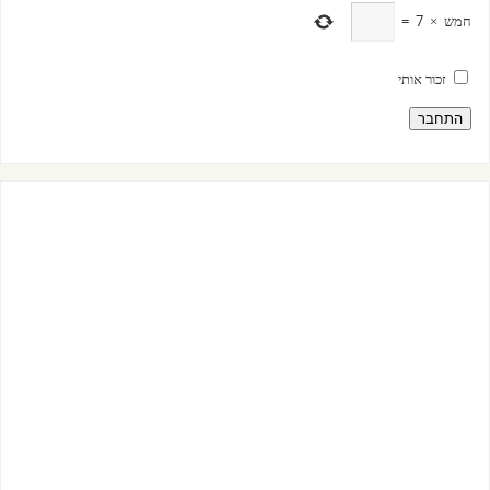
חמש
×
7
=
זכור אותי
התחבר