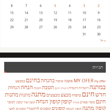
8
7
6
5
4
3
2
15
14
13
12
11
10
9
22
21
20
19
18
17
16
29
28
27
26
25
24
23
31
30
« יול
תגיות
בחינם
בהנחה
MY OFER
אופנה
איפור
במבצע
my offer
במתנה
הנחה
הטבה
הנחות
דוגמית
דוגמיות
הטבות
דוגמית חינם
חינם
מתנה
חדש
מתנות
מבצע
מבצעים
מתנות
טיפוח
קופון
חינם
קופון הנחה
סופר-פארם
קופון לסופר
קופון ישיר
סקירה
קופון מתנה
קופונים
קופונים לויקטורי
קופונים לחצי
קופון תנובה