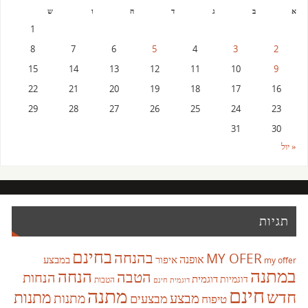
א
ב
ג
ד
ה
ו
ש
1
8
7
6
5
4
3
2
15
14
13
12
11
10
9
22
21
20
19
18
17
16
29
28
27
26
25
24
23
31
30
« יול
תגיות
בחינם
בהנחה
MY OFER
אופנה
איפור
במבצע
my offer
במתנה
הנחה
הטבה
הנחות
דוגמית
דוגמיות
הטבות
דוגמית חינם
חינם
מתנה
חדש
מתנות
מבצע
מבצעים
מתנות
טיפוח