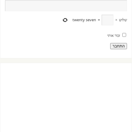
שלוש
×
=
twenty seven
זכור אותי
התחבר