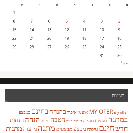
א
ב
ג
ד
ה
ו
ש
1
8
7
6
5
4
3
2
15
14
13
12
11
10
9
22
21
20
19
18
17
16
29
28
27
26
25
24
23
31
30
« יול
תגיות
בחינם
בהנחה
MY OFER
אופנה
איפור
במבצע
my offer
במתנה
הנחה
הטבה
הנחות
דוגמית
דוגמיות
הטבות
דוגמית חינם
חינם
מתנה
חדש
מתנות
מבצע
מבצעים
מתנות
טיפוח