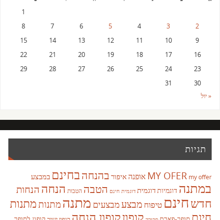
1
8
7
6
5
4
3
2
15
14
13
12
11
10
9
22
21
20
19
18
17
16
29
28
27
26
25
24
23
31
30
« יול
תגיות
בחינם
בהנחה
MY OFER
אופנה
איפור
במבצע
my offer
במתנה
הנחה
הטבה
הנחות
דוגמית
דוגמיות
הטבות
דוגמית חינם
חינם
מתנה
חדש
מתנות
מבצע
מבצעים
מתנות
טיפוח
קופון
חינם
קופון הנחה
סופר-פארם
קופון לסופר
קופון ישיר
סקירה