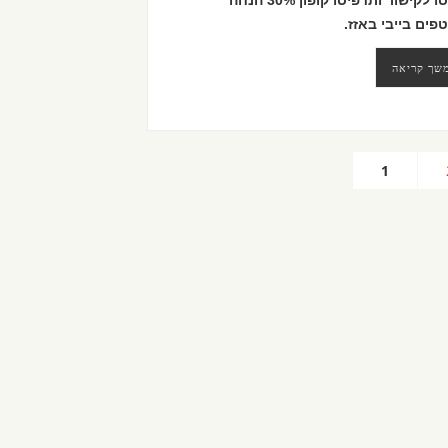
היכנסו לקישור ותדפיסו קופון 30% הנחה
פים בייבי באזז.
שך קריאה
1