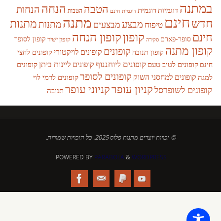
במתנה
הנחה
הטבה
הנחות
דוגמית
דוגמיות
הטבות
דוגמית חינם
חינם
מתנה
חדש
מתנות
מבצע
מבצעים
מתנות
טיפוח
קופון
חינם
קופון הנחה
סופר-פארם
קופון לסופר
קופון ישיר
סקירה
קופון מתנה
קופונים
קופונים לויקטורי
קופונים לחצי
קופון תנובה
קופונים ליוחננוף
קופונים ליינות ביתן
קופונים לטיב טעם
קופונים
חינם
קופונים לסופר
קופונים למחסני השוק
למגה
קופונים לרמי לוי
קניון עופר
קניוני עופר
קופונים לשופרסל
תנובה
© זכויות יוצרים מתנות פלוס 2025. כל הזכויות שמורות.
POWERED BY
PARABOLA
&
WORDPRESS.