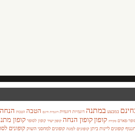
במתנה
חינם
הנחה
הטבה
במבצע
דוגמית
דוגמיות
הטבות
דוגמית חינם
קופון
קופון הנחה
קופון מתנ
ופר-פארם
קופון לסופר
קופון ישיר
סקירה
קופונים לסו
חננוף
קופונים ליינות ביתן
קופונים למחסני השוק
קופונים למגה