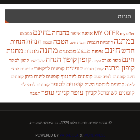
תגיות
בחינם
בהנחה
MY OFER
אופנה
איפור
במבצע
my offer
במתנה
הנחה
הטבה
הנחות
דוגמית
דוגמיות
הטבות
דוגמית חינם
חינם
מתנה
חדש
מתנות
מבצע
מבצעים
מתנות
טיפוח
קופון
חינם
קופון הנחה
סופר-פארם
קופון לסופר
קופון ישיר
סקירה
קופון מתנה
קופונים
קופונים לויקטורי
קופונים לחצי
קופון תנובה
קופונים ליוחננוף
קופונים ליינות ביתן
קופונים לטיב טעם
קופונים
חינם
קופונים לסופר
קופונים למחסני השוק
למגה
קופונים לרמי לוי
קניון עופר
קניוני עופר
קופונים לשופרסל
תנובה
© זכויות יוצרים מתנות פלוס 2025. כל הזכויות שמורות.
POWERED BY
PARABOLA
&
WORDPRESS.