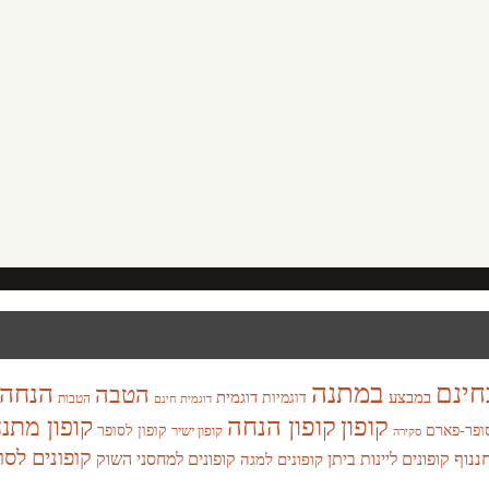
במתנה
חינם
הנחה
הטבה
במבצע
דוגמית
דוגמיות
הטבות
דוגמית חינם
קופון
קופון הנחה
קופון מתנ
ופר-פארם
קופון לסופר
קופון ישיר
סקירה
קופונים לסו
חננוף
קופונים ליינות ביתן
קופונים למחסני השוק
קופונים למגה