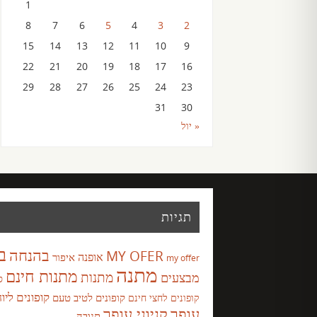
1
8
7
6
5
4
3
2
15
14
13
12
11
10
9
22
21
20
19
18
17
16
29
28
27
26
25
24
23
31
30
« יול
תגיות
ב
בהנחה
MY OFER
אופנה
איפור
my offer
מתנה
מתנות חינם
מבצעים
מתנות
ס
קופונים ליו
קופונים לטיב טעם
קופונים לחצי חינם
עופר
קניוני עופר
תנובה