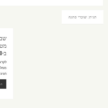
תגית:
שוברי מתנה
שבו
מטו
ב-1.90 ₪ ועוד קופונים שווים
לקרא
ממלאי
חגיגי
המ