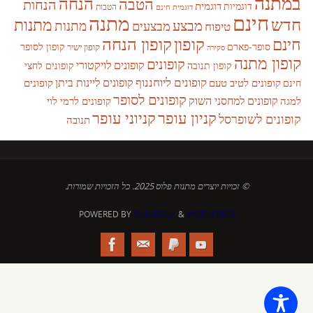
במתנה
הנחה
הטבה
הנחות
דוגמית
דוגמיות
הטבות
דוגמית חינם
חינם
מתנה
חדש
מתנות
מבצע
מבצעים
מתנות
טיפוח
קופון
חינם
קופון הנחה
סופר-פארם
קופון לסופר
קופון ישיר
סקירה
קופון מתנה
קופונים
קופונים לויקטורי
קופונים לחצי
קופון תנובה
קופונים ליוחננוף
קופונים ליינות ביתן
קופונים לטיב טעם
קופונים
חינם
קופונים לסופר
קופונים למחסני השוק
למגה
קופונים לרמי לוי
קניון עופר
קניוני עופר
קופונים לשופרסל
תנובה
© זכויות יוצרים מתנות פלוס 2025. כל הזכויות שמורות.
POWERED BY
PARABOLA
&
WORDPRESS.