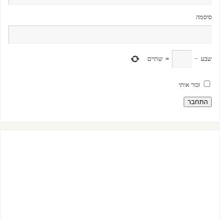
סיסמה
שבע
−
=
שתיים
זכור אותי
התחבר