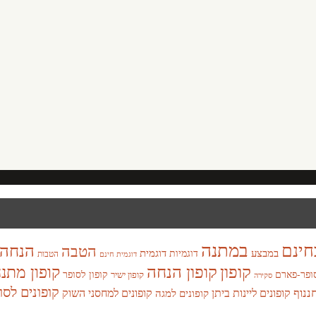
במתנה
חינם
הנחה
הטבה
במבצע
דוגמית
דוגמיות
הטבות
דוגמית חינם
קופון
קופון הנחה
קופון מתנ
ופר-פארם
קופון לסופר
קופון ישיר
סקירה
קופונים לסו
חננוף
קופונים ליינות ביתן
קופונים למחסני השוק
קופונים למגה