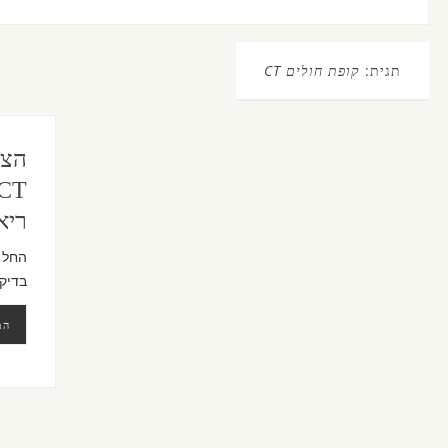
תגית:
קופת חולים CT
הצע
ריא
בדיקת
המ