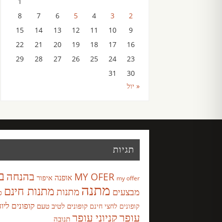
1
8
7
6
5
4
3
2
15
14
13
12
11
10
9
22
21
20
19
18
17
16
29
28
27
26
25
24
23
31
30
« יול
תגיות
ב
בהנחה
MY OFER
אופנה
איפור
my offer
מתנה
מתנות חינם
מבצעים
מתנות
ס
קופונים ליו
קופונים לטיב טעם
קופונים לחצי חינם
עופר
קניוני עופר
תנובה