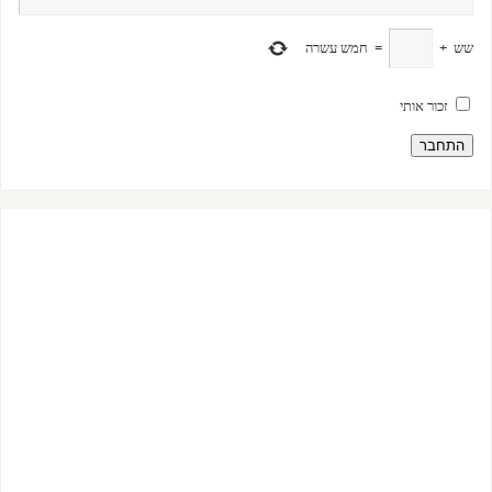
שש
+
=
חמש עשרה
זכור אותי
התחבר