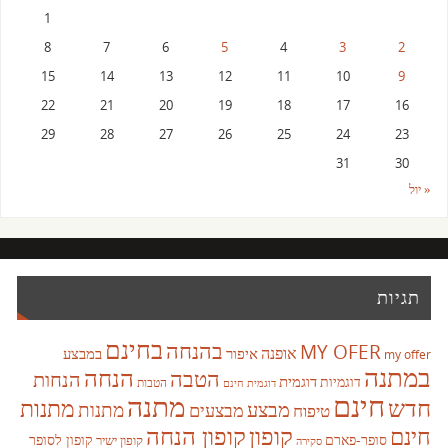
1
8
7
6
5
4
3
2
15
14
13
12
11
10
9
22
21
20
19
18
17
16
29
28
27
26
25
24
23
31
30
« יול
תגיות
בחינם
בהנחה
MY OFER
אופנה
איפור
במבצע
my offer
במתנה
הנחה
הטבה
הנחות
דוגמית
דוגמיות
הטבות
דוגמית חינם
חינם
מתנה
חדש
מתנות
מבצע
מבצעים
מתנות
טיפוח
קופון
חינם
קופון הנחה
סופר-פארם
קופון לסופר
קופון ישיר
סקירה