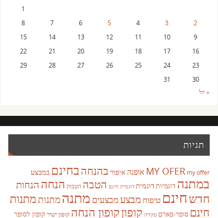
1
8
7
6
5
4
3
2
15
14
13
12
11
10
9
22
21
20
19
18
17
16
29
28
27
26
25
24
23
31
30
« יול
תגיות
בחינם
בהנחה
MY OFER
אופנה
איפור
במבצע
my offer
במתנה
הנחה
הטבה
הנחות
דוגמית
דוגמיות
הטבות
דוגמית חינם
חינם
מתנה
חדש
מתנות
מבצע
מבצעים
מתנות
טיפוח
קופון
חינם
קופון הנחה
סופר-פארם
קופון לסופר
קופון ישיר
סקירה