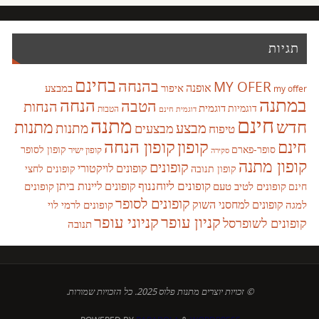
תגיות
בחינם
בהנחה
MY OFER
אופנה
איפור
במבצע
my offer
במתנה
הנחה
הטבה
הנחות
דוגמית
דוגמיות
הטבות
דוגמית חינם
חינם
מתנה
חדש
מתנות
מבצע
מבצעים
מתנות
טיפוח
קופון
חינם
קופון הנחה
סופר-פארם
קופון לסופר
קופון ישיר
סקירה
קופון מתנה
קופונים
קופונים לויקטורי
קופונים לחצי
קופון תנובה
קופונים ליוחננוף
קופונים ליינות ביתן
קופונים לטיב טעם
קופונים
חינם
קופונים לסופר
קופונים למחסני השוק
למגה
קופונים לרמי לוי
קניון עופר
קניוני עופר
קופונים לשופרסל
תנובה
© זכויות יוצרים מתנות פלוס 2025. כל הזכויות שמורות.