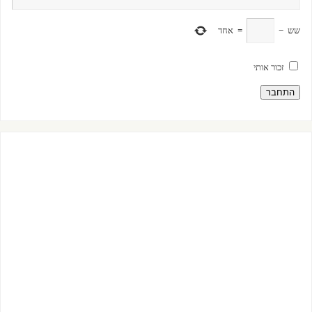
שש
−
=
אחד
זכור אותי
התחבר