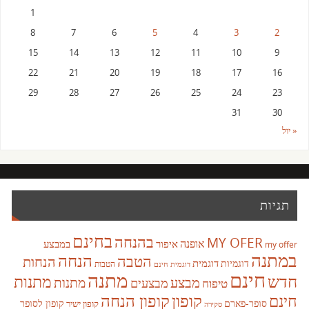
1
8
7
6
5
4
3
2
15
14
13
12
11
10
9
22
21
20
19
18
17
16
29
28
27
26
25
24
23
31
30
« יול
תגיות
בחינם
בהנחה
MY OFER
אופנה
איפור
במבצע
my offer
במתנה
הנחה
הטבה
הנחות
דוגמית
דוגמיות
הטבות
דוגמית חינם
חינם
מתנה
חדש
מתנות
מבצע
מבצעים
מתנות
טיפוח
קופון
חינם
קופון הנחה
סופר-פארם
קופון לסופר
קופון ישיר
סקירה